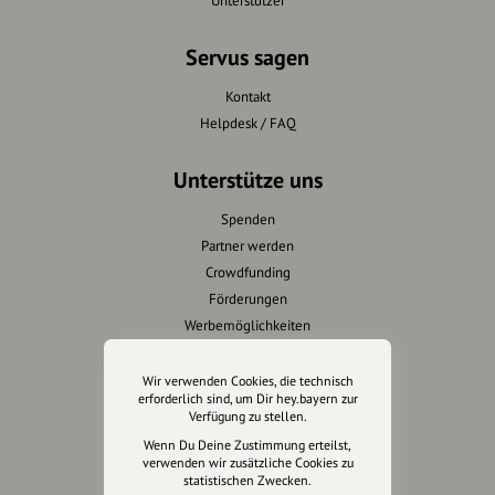
Unterstützer
Servus sagen
Kontakt
Helpdesk / FAQ
Unterstütze uns
Spenden
Partner werden
Crowdfunding
Förderungen
Werbemöglichkeiten
Rechtliches
Wir verwenden Cookies, die technisch
erforderlich sind, um Dir hey.bayern zur
Verfügung zu stellen.
Impressum
Wenn Du Deine Zustimmung erteilst,
Datenschutz
verwenden wir zusätzliche Cookies zu
AGB
statistischen Zwecken.