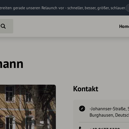
ereiten gerade unseren Relaunch vor - schneller, besser, größer, schlauer.
Hom
ohann
Kontakt
-Johannser-Straße, 
Burghausen, Deutsc