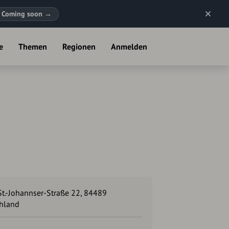
Coming soon
→
e
Themen
Regionen
Anmelden
St.-Johannser-Straße 22, 84489
hland