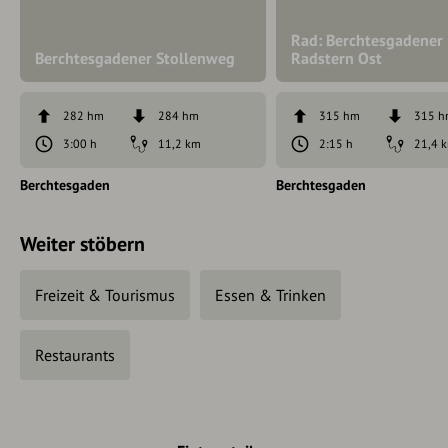
Rad: Berchtesgadener
Berchtesgadener Stollenweg
Radstern Ost
282 hm
284 hm
315 hm
315 
3:00 h
11,2 km
2:15 h
21,4 
Berchtesgaden
Berchtesgaden
Weiter stöbern
Freizeit & Tourismus
Essen & Trinken
Restaurants