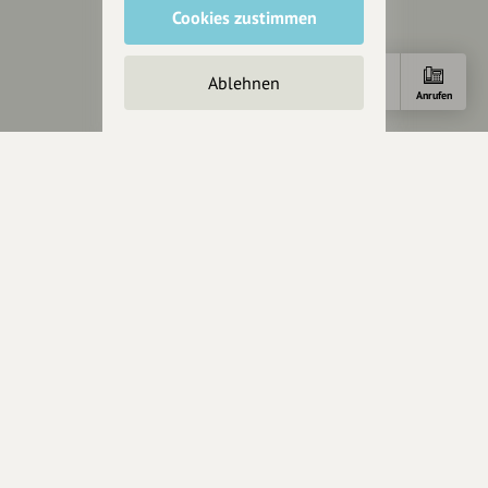
Unterstützer
Cookies zustimmen
Servus sagen
Ablehnen
Anfahrt
E-Mail
Anrufen
Kontakt
Helpdesk / FAQ
Unterstütze uns
Spenden
Partner werden
Crowdfunding
Förderungen
Werbemöglichkeiten
Rechtliches
Impressum
Datenschutz
AGB