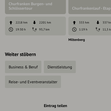
Churfranken Burgen- und
Schlössertour
Churfrankenlauf - Eta
2218 hm
2201 hm
333 hm
337 h
19:30 h
93,7 km
1:19 h
11,5 
Miltenberg
Weiter stöbern
Business & Beruf
Dienstleistung
Reise- und Eventveranstalter
Eintrag teilen