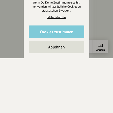
Wenn Du Deine Zustimmung erteilst,
verwenden wir zusätzliche Cookies zu
Servus sagen
statistischen Zwecken.
Mehr erfahren
Kontakt
Helpdesk / FAQ
Cookies zustimmen
Unterstütze uns
Ablehnen
Spenden
Anfahrt
E-Mail
Anrufen
Partner werden
Crowdfunding
Förderungen
Werbemöglichkeiten
Rechtliches
Impressum
Datenschutz
AGB
Cookies zurücksetzen