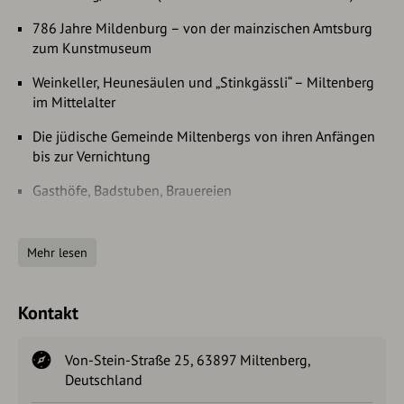
786 Jahre Mildenburg – von der mainzischen Amtsburg
zum Kunstmuseum
Weinkeller, Heunesäulen und „Stinkgässli“ – Miltenberg
im Mittelalter
Die jüdische Gemeinde Miltenbergs von ihren Anfängen
bis zur Vernichtung
Gasthöfe, Badstuben, Brauereien
Von Turm zu Turm – eine Stadtführung in drei Etappen
Mehr lesen
Weinverderben und Hexenwahn – Ursachen und
Hintergründe einer Verirrung
Kontakt
Falls Sie ein anderes Thema interessiert, sprechen Sie mit
mir darüber!
Zudem stehe ich auch für „klassische Stadtführungen“ zur
Von-Stein-Straße 25, 63897 Miltenberg,
Verfügung.
Deutschland