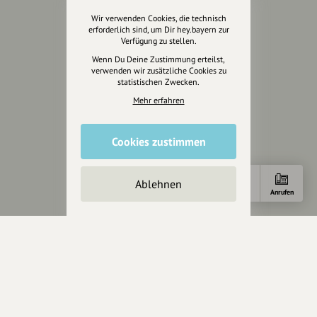
Über hey.bayern
Wir verwenden Cookies, die technisch
erforderlich sind, um Dir hey.bayern zur
Story & Vision
Verfügung zu stellen.
Die Köpfe
Wenn Du Deine Zustimmung erteilst,
Unterstützer
verwenden wir zusätzliche Cookies zu
statistischen Zwecken.
Servus sagen
Mehr erfahren
Kontakt
Cookies zustimmen
Helpdesk / FAQ
Unterstütze uns
Ablehnen
Anfahrt
E-Mail
Anrufen
Spenden
Partner werden
Crowdfunding
Förderungen
Werbemöglichkeiten
Rechtliches