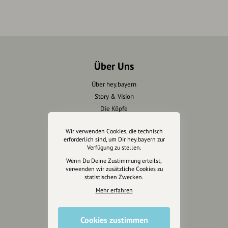
Über Uns
Über hey.bayern
Story & Vision
Die Köpfe
Unterstützer
Wir verwenden Cookies, die technisch
erforderlich sind, um Dir hey.bayern zur
Servus sagen
Verfügung zu stellen.
Wenn Du Deine Zustimmung erteilst,
Kontakt
verwenden wir zusätzliche Cookies zu
Helpdesk / FAQ
statistischen Zwecken.
Mehr erfahren
Unterstütze uns
Cookies zustimmen
Spenden