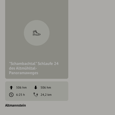
"Schambachtal" Schlaufe 24
des Altmühltal-
Panoramaweges
506 hm
506 hm
6:25 h
24,2 km
Altmannstein