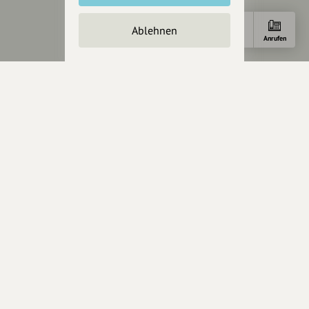
Partner werden
Crowdfunding
Ablehnen
Anfahrt
E-Mail
Anrufen
Förderungen
Werbemöglichkeiten
Rechtliches
Impressum
Datenschutz
AGB
Cookies zurücksetzen
Presse
Mediakit
Presseanfragen
Presseberichte
Wir unterstützen Euch