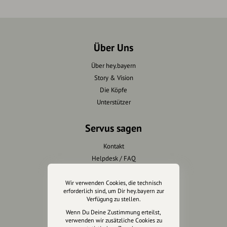
Über Uns
Über hey.bayern
Story & Vision
Die Köpfe
Unterstützer
Servus sagen
Kontakt
Helpdesk / FAQ
Unterstütze uns
Wir verwenden Cookies, die technisch
erforderlich sind, um Dir hey.bayern zur
Verfügung zu stellen.
Spenden
Wenn Du Deine Zustimmung erteilst,
Partner werden
verwenden wir zusätzliche Cookies zu
Crowdfunding