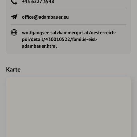
+43 6227 3948
office@adambauer.eu
wolfgangsee.salzkammergut.at/oesterreich-
poi/detail/430010522/familie-eisl-
adambauer.html
Karte