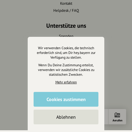
Kontakt
Helpdesk / FAQ
Unterstütze uns
Spenden
Partner werden
Wir verwenden Cookies, die technisch
Crowdfunding
erforderlich sind, um Dir hey.bayern zur
Förderungen
Verfügung zu stellen.
Werbemöglichkeiten
Wenn Du Deine Zustimmung erteilst,
verwenden wir zusätzliche Cookies zu
statistischen Zwecken.
Rechtliches
Mehr erfahren
Impressum
Datenschutz
Cookies zustimmen
AGB
Cookies zurücksetzen
Ablehnen
Anfahrt
E-Mail
Anrufen
Presse