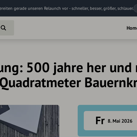
ereiten gerade unseren Relaunch vor - schneller, besser, größer, schlauer.
Hom
lung: 500 jahre her und
 Quadratmeter Bauernkr
Fr
8. Mai 2026