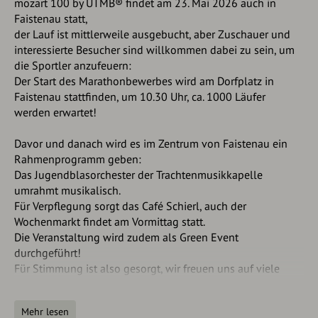
mozart 100 by UTMB® findet am 23. Mai 2026 auch in
Faistenau statt,
der Lauf ist mittlerweile ausgebucht, aber Zuschauer und
interessierte Besucher sind willkommen dabei zu sein, um
die Sportler anzufeuern:
Der Start des Marathonbewerbes wird am Dorfplatz in
Faistenau stattfinden, um 10.30 Uhr, ca. 1000 Läufer
werden erwartet!
Davor und danach wird es im Zentrum von Faistenau ein
Rahmenprogramm geben:
Das Jugendblasorchester der Trachtenmusikkapelle
umrahmt musikalisch.
Für Verpflegung sorgt das Café Schierl, auch der
Wochenmarkt findet am Vormittag statt.
Die Veranstaltung wird zudem als Green Event
durchgeführt!
Für Stimmung ist also gesorgt, wir freuen uns auf viele
Besucher!
Mehr lesen
Mozart100 Lauf: