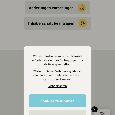
Änderungen vorschlagen
Inhaberschaft beantragen
Wir verwenden Cookies, die technisch
erforderlich sind, um Dir hey.bayern zur
Über Uns
Verfügung zu stellen.
Wenn Du Deine Zustimmung erteilst,
Über hey.bayern
verwenden wir zusätzliche Cookies zu
statistischen Zwecken.
Story & Vision
Mehr erfahren
Die Köpfe
Unterstützer
Cookies zustimmen
Servus sagen