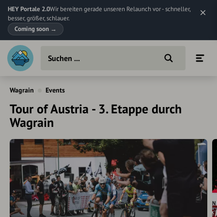
HEY Portale 2.0
Wir bereiten gerade unseren Relaunch vor - schneller,
besser, größer, schlauer.
Coming soon
→
Wagrain
Events
Tour of Austria - 3. Etappe durch
Wagrain