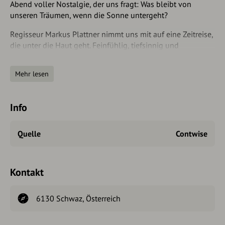
Abend voller Nostalgie, der uns fragt: Was bleibt von
unseren Träumen, wenn die Sonne untergeht?
Regisseur Markus Plattner nimmt uns mit auf eine Zeitreise,
die unter die Haut geht. Feinfühlig, tiefsinnig und
gnadenlos genau seziert er den großen Traum vom kleinen
Glück.
Mehr lesen
Es spielen: Franz Osl und Gaby Zeindl
Karten unter www.theaterimlendbraeukeller.at
Info
Quelle
Contwise
Kontakt
6130 Schwaz, Österreich