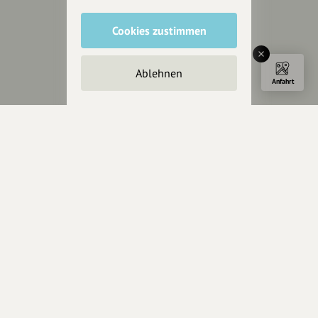
Cookies zustimmen
Ablehnen
Anfahrt
Wir sind auch auf
RECHTLICHER HINWEIS UND TRANSPARENZHINWEIS
Rechtlicher Hinweis:
Die auf dieser Website veröffentlichten Inhalte
dienen ausschließlich der allgemeinen Information und Unterhaltung.