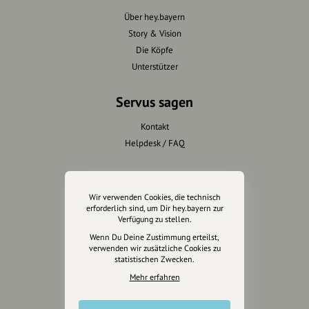
Über hey.bayern
Story & Vision
Die Köpfe
Unterstützer
Servus sagen
Kontakt
Helpdesk / FAQ
Unterstütze uns
Wir verwenden Cookies, die technisch
Spenden
erforderlich sind, um Dir hey.bayern zur
Verfügung zu stellen.
Partner werden
Crowdfunding
Wenn Du Deine Zustimmung erteilst,
verwenden wir zusätzliche Cookies zu
Förderungen
statistischen Zwecken.
Werbemöglichkeiten
Mehr erfahren
Rechtliches