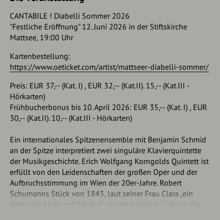
CANTABILE ! Diabelli Sommer 2026
"Festliche Eröffnung" 12. Juni 2026 in der Stiftskirche
Mattsee, 19:00 Uhr
Kartenbestellung:
https://www.oeticket.com/artist/mattseer-diabelli-sommer/
Preis: EUR 37,-- (Kat. I) , EUR 32,-- (Kat.II). 15,-- (Kat.III -
Hörkarten)
Frühbucherbonus bis 10. April 2026: EUR 35,-- (Kat. I) , EUR
30,-- (Kat.II). 10,-- (Kat.III - Hörkarten)
Ein internationales Spitzenensemble mit Benjamin Schmid
an der Spitze interpretiert zwei singuläre Klavierquintette
der Musikgeschichte. Erich Wolfgang Korngolds Quintett ist
erfüllt von den Leidenschaften der großen Oper und der
Aufbruchsstimmung im Wien der 20er-Jahre. Robert
Schumanns Stück von 1843, laut seiner Frau Clara „ein
Werk voll Kraft und Frische”, sendet wahrlich „Licht in die
Tiefen des menschlichen Herzens”, was Schumanns