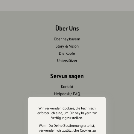
Über Uns
Über hey.bayern
Story & Vision
Die Köpfe
Unterstützer
Servus sagen
Kontakt
Helpdesk / FAQ
Unterstütze uns
Wir verwenden Cookies, die technisch
erforderlich sind, um Dir hey.bayern zur
Verfügung zu stellen.
Spenden
Wenn Du Deine Zustimmung erteilst,
Partner werden
verwenden wir zusätzliche Cookies zu