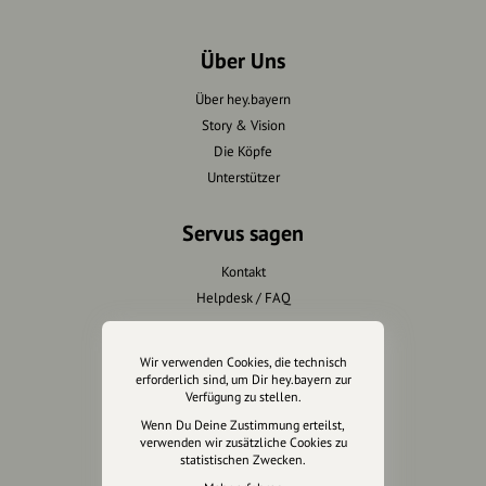
Über Uns
Über hey.bayern
Story & Vision
Die Köpfe
Unterstützer
Servus sagen
Kontakt
Helpdesk / FAQ
Unterstütze uns
Wir verwenden Cookies, die technisch
erforderlich sind, um Dir hey.bayern zur
Spenden
Verfügung zu stellen.
Partner werden
Wenn Du Deine Zustimmung erteilst,
verwenden wir zusätzliche Cookies zu
Crowdfunding
statistischen Zwecken.
Förderungen