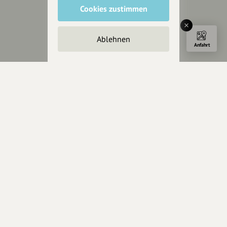
Cookies zustimmen
Ablehnen
Anfahrt
Wir sind auch auf
RECHTLICHER HINWEIS UND TRANSPARENZHINWEIS
Rechtlicher Hinweis:
Die auf dieser Website veröffentlichten Inhalte
dienen ausschließlich der allgemeinen Information und Unterhaltung.
Sämtliche Beiträge, Gastartikel, Kommentare, Empfehlungen,