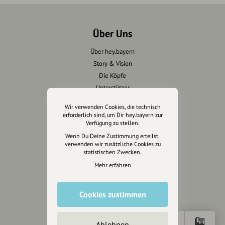
Über Uns
Über hey.bayern
Story & Vision
Die Köpfe
Unterstützer
Wir verwenden Cookies, die technisch
Servus sagen
erforderlich sind, um Dir hey.bayern zur
Verfügung zu stellen.
Kontakt
Wenn Du Deine Zustimmung erteilst,
Helpdesk / FAQ
verwenden wir zusätzliche Cookies zu
statistischen Zwecken.
Mehr erfahren
Unterstütze uns
Spenden
Cookies zustimmen
Partner werden
Crowdfunding
Förderungen
Ablehnen