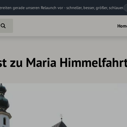
ereiten gerade unseren Relaunch vor - schneller, besser, größer, schlauer.
Hom
st zu Maria Himmelfahr