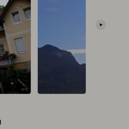
WTG
g