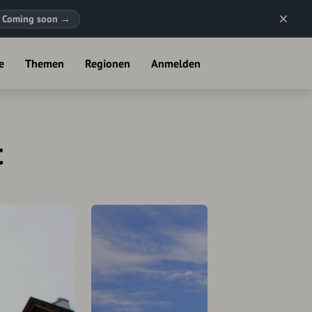
Coming soon
→
e
Themen
Regionen
Anmelden
t