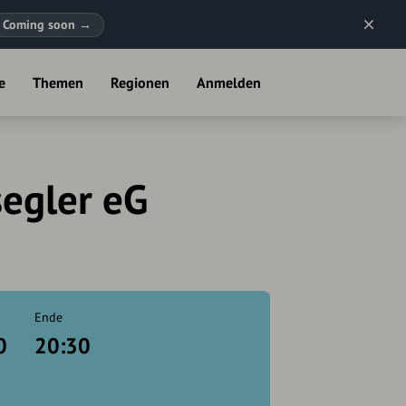
Coming soon
→
e
Themen
Regionen
Anmelden
egler eG
Ende
0
20:30