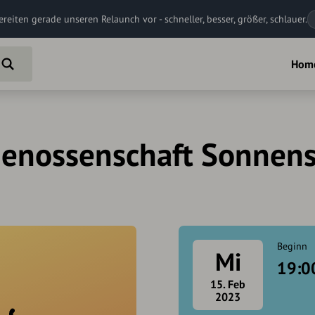
ereiten gerade unseren Relaunch vor - schneller, besser, größer, schlauer.
Hom
enossenschaft Sonnens
Beginn
Mi
19:0
15. Feb
2023