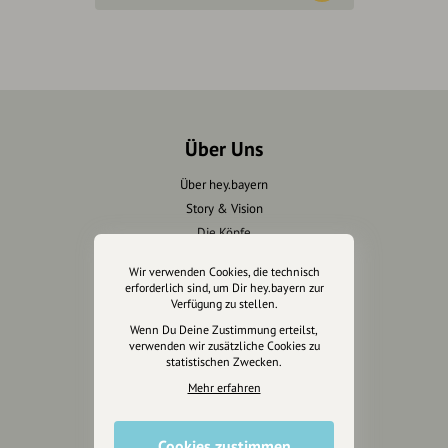
Über Uns
Über hey.bayern
Story & Vision
Die Köpfe
Unterstützer
Wir verwenden Cookies, die technisch
erforderlich sind, um Dir hey.bayern zur
Servus sagen
Verfügung zu stellen.
Wenn Du Deine Zustimmung erteilst,
Kontakt
verwenden wir zusätzliche Cookies zu
statistischen Zwecken.
Helpdesk / FAQ
Mehr erfahren
Unterstütze uns
Cookies zustimmen