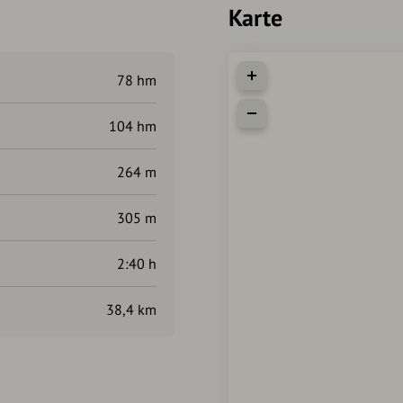
Karte
78 hm
104 hm
264 m
305 m
2:40 h
38,4 km