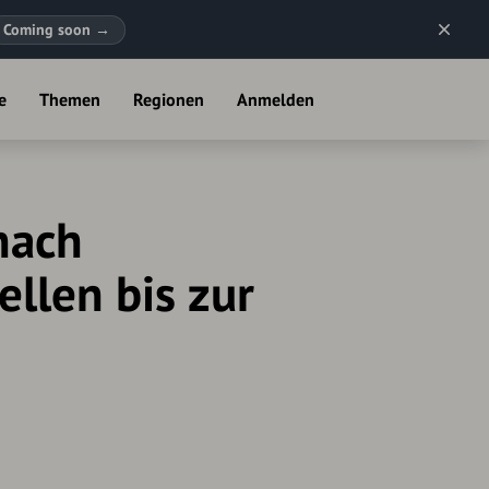
Coming soon
→
e
Themen
Regionen
Anmelden
nach
llen bis zur