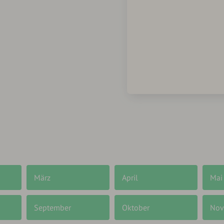
März
April
Mai
September
Oktober
Nov