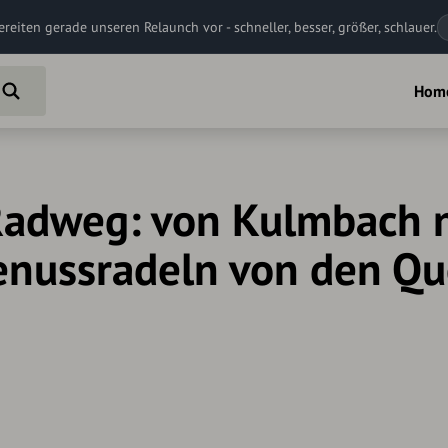
ereiten gerade unseren Relaunch vor - schneller, besser, größer, schlauer.
Hom
Radweg: von Kulmbach 
enussradeln von den Que