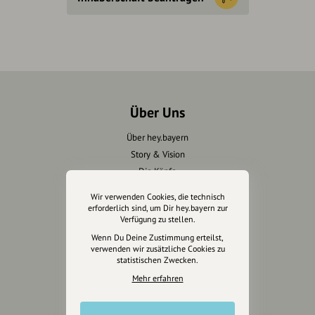
Über Uns
Über hey.bayern
Story & Vision
Die Köpfe
Unterstützer
Wir verwenden Cookies, die technisch
erforderlich sind, um Dir hey.bayern zur
Verfügung zu stellen.
Servus sagen
Wenn Du Deine Zustimmung erteilst,
verwenden wir zusätzliche Cookies zu
Kontakt
statistischen Zwecken.
Helpdesk / FAQ
Mehr erfahren
Unterstütze uns