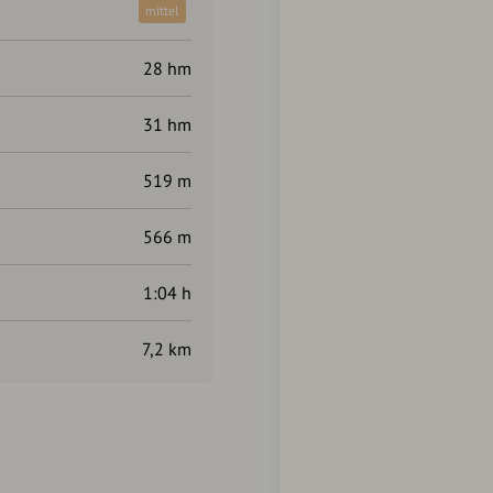
mittel
28 hm
31 hm
519 m
566 m
1:04 h
7,2 km