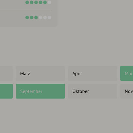
März
April
Mai
September
Oktober
Nov