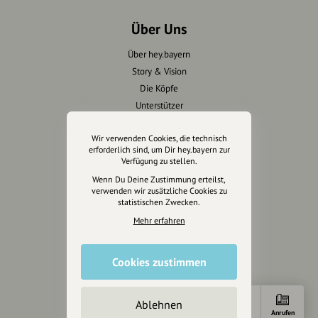
Über Uns
Über hey.bayern
Story & Vision
Die Köpfe
Unterstützer
Wir verwenden Cookies, die technisch
Servus sagen
erforderlich sind, um Dir hey.bayern zur
Verfügung zu stellen.
Kontakt
Wenn Du Deine Zustimmung erteilst,
Helpdesk / FAQ
verwenden wir zusätzliche Cookies zu
statistischen Zwecken.
Unterstütze uns
Mehr erfahren
Spenden
Cookies zustimmen
Partner werden
Crowdfunding
Förderungen
Ablehnen
Anfahrt
Anrufen
Werbemöglichkeiten