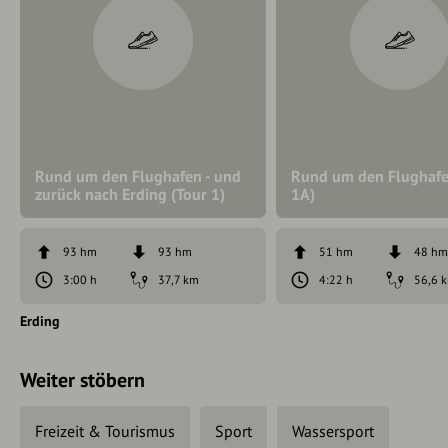
Rund um den Flughafen - und
Rund um den Flughafe
zurück nach Erding (Tour 1)
1A)
93 hm
93 hm
51 hm
48 h
3:00 h
37,7 km
4:22 h
56,6 
Erding
Weiter stöbern
Freizeit & Tourismus
Sport
Wassersport