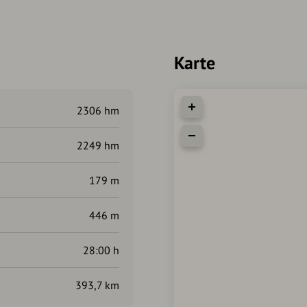
Heldburg – Stadtlauringen - 
67 km, 530 hm
Hofheim i.UFr. – Königsberg i
Karte
51 km, 275 hm
2306 hm
2249 hm
179 m
446 m
28:00 h
393,7 km