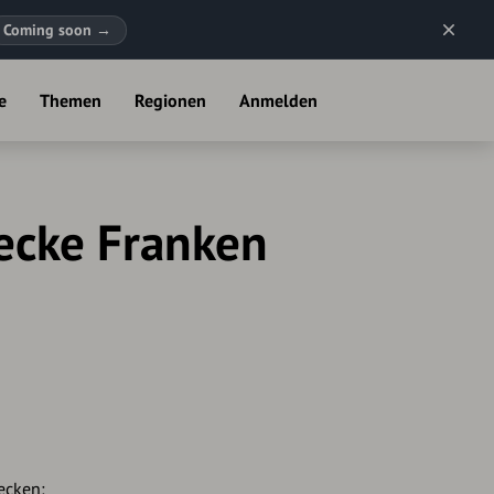
Coming soon
→
e
Themen
Regionen
Anmelden
ecke Franken
ecken: