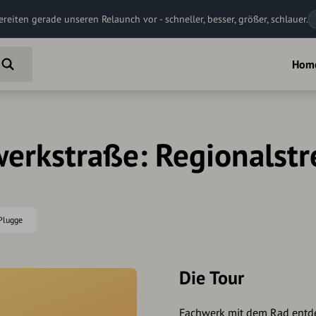
ereiten gerade unseren Relaunch vor - schneller, besser, größer, schlauer.
Hom
erkstraße: Regionalstr
 Plugge
Die Tour
Fachwerk mit dem Rad entd