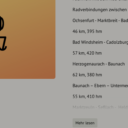
Radverbindungen zwischen 
Ochsenfurt - Marktbreit - B
46 km, 395 hm
Bad Windsheim - Cadolzbur
57 km, 420 hm
Herzogenaurach - Baunach
62 km, 380 hm
Baunach – Ebern – Untermer
55 km, 410 hm
Marktzeuln - Seßlach - Hel
49 km, 450 hm
Mehr lesen