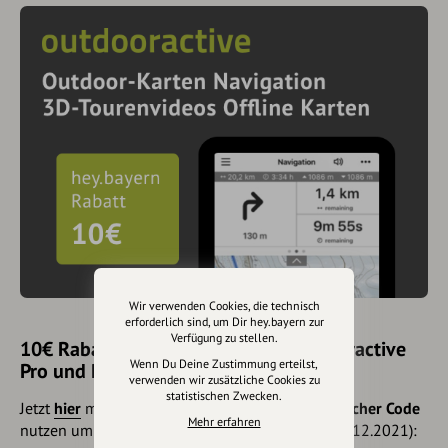
Wir verwenden Cookies, die technisch
erforderlich sind, um Dir hey.bayern zur
Verfügung zu stellen.
10€ Rabatt mit hey.bayern auf Outdooractive
Wenn Du Deine Zustimmung erteilst,
Pro und Pro+ sichern
verwenden wir zusätzliche Cookies zu
statistischen Zwecken.
Jetzt
hier
mehr erfahren oder gleich unseren
Voucher Code
Mehr erfahren
nutzen um 10€ Rabatt zu erhalten (gültig bis 31.12.2021):