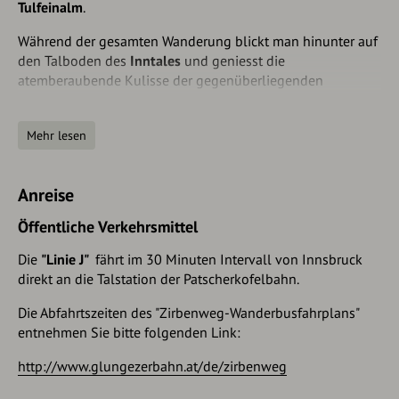
Tulfeinalm
.
Während der gesamten Wanderung blickt man hinunter auf
den Talboden des
Inntales
und geniesst die
atemberaubende Kulisse der gegenüberliegenden
Karwendels
. Nahe der
Tulfeinalm
kann man gemütlich mit
der
Glungezerbahn
nach
Tulfes
gelangen.
Mehr lesen
Diese Wanderung kann auch in entgegengesetzer Richtung
erfolgen. Es sollten vorher die Bergbahn- und Busfahrzeiten
(Verbindung zwischen Tulfes und Igls) studiert werden.
Anreise
Öffentliche Verkehrsmittel
Die
"Linie J"
fährt im 30 Minuten Intervall von Innsbruck
direkt an die Talstation der Patscherkofelbahn.
Die Abfahrtszeiten des "Zirbenweg-Wanderbusfahrplans"
entnehmen Sie bitte folgenden Link:
http://www.glungezerbahn.at/de/zirbenweg