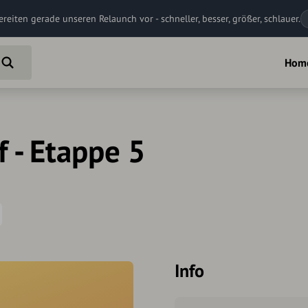
ereiten gerade unseren Relaunch vor - schneller, besser, größer, schlauer.
Hom
 - Etappe 5
Info