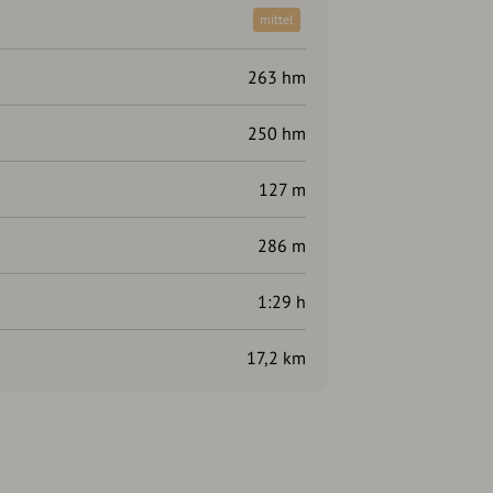
mittel
263 hm
250 hm
127 m
286 m
1:29 h
17,2 km