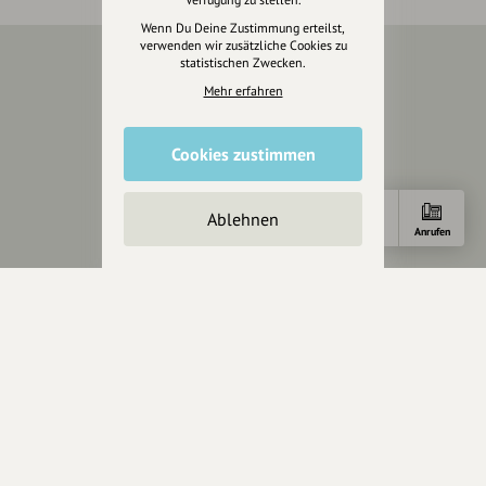
Wenn Du Deine Zustimmung erteilst,
verwenden wir zusätzliche Cookies zu
statistischen Zwecken.
Über Uns
Mehr erfahren
Über hey.bayern
Cookies zustimmen
Story & Vision
Die Köpfe
Unterstützer
Ablehnen
Anfahrt
E-Mail
Anrufen
Servus sagen
Kontakt
Helpdesk / FAQ
Unterstütze uns
Spenden
Partner werden
Crowdfunding