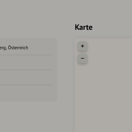
Apfelstrudel (gezogener Apf
man den wunderbar duftende
Ideales Restaurant für Grup
* Besondere Menüs und Ange
Karte
Website von Café Hacker
Die Geschichte des Hauses:
rg, Österreich
Die Mauern des Cafes stehen
Vorfahren der Familie Hacke
diesem Gemäuer ein Lebzelt
oder in Österreich auch als 
Honigkuchen erzeugte. Seit 
Rezepturen weitergegeben.
Herzhaftes Frühstück in Rat
Die Auswahl vom kleinen Fr
über Schlemmerfrühstück bis 
und regionale Produkte wird