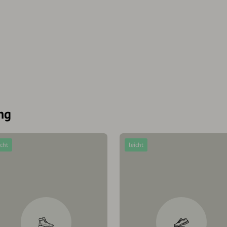
ng
icht
leicht