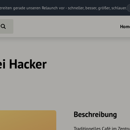
ereiten gerade unseren Relaunch vor - schneller, besser, größer, schlauer.
Hom
ei Hacker
Beschreibung
Traditionelles Café im Zen