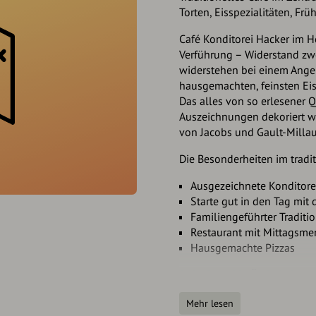
Torten, Eisspezialitäten, Frü
Café Konditorei Hacker im He
Verführung – Widerstand zw
widerstehen bei einem Ange
hausgemachten, feinsten Eis
Das alles von so erlesener Qu
Auszeichnungen dekoriert wu
von Jacobs und Gault-Millau
Die Besonderheiten im tradi
Ausgezeichnete Konditorei 
Starte gut in den Tag mit
Familiengeführter Traditi
Restaurant mit Mittagsmen
Hausgemachte Pizzas
STRUDELVORFÜHRUNG IM 
Bei der Strudelvorführung si
Mehr lesen