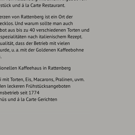
hstück und á la Carte Restaurant.
rzen von Rattenberg ist ein Ort der
ecklos. Und warum sollte man auch
bot aus bis zu 40 verschiedenen Torten und
spezialitäten nach italienischem Rezept.
alität, dass der Betrieb mit vielen
rde, u. a. mit der Goldenen Kaffeebohne
.
tionellen Kaffeehaus in Rattenberg
mit Torten, Eis, Macarons, Pralinen, uvm.
 den leckeren Frühstücksangeboten
onsbetrieb seit 1774
üs und á la Carte Gerichten
CAFE-KONDITOREI-RESTAURANT HACKER
eht und lernt man, wie ein original