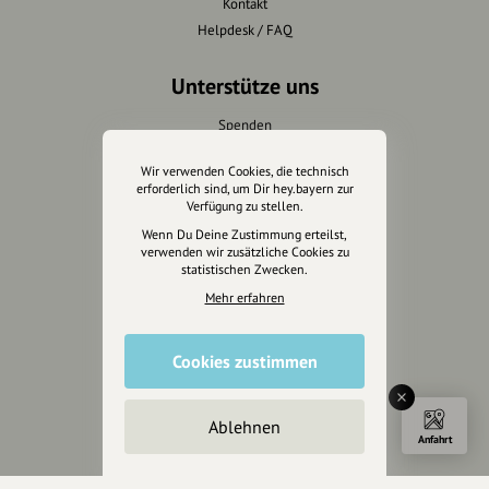
Kontakt
Helpdesk / FAQ
Unterstütze uns
Spenden
Partner werden
Wir verwenden Cookies, die technisch
Crowdfunding
erforderlich sind, um Dir hey.bayern zur
Förderungen
Verfügung zu stellen.
Werbemöglichkeiten
Wenn Du Deine Zustimmung erteilst,
verwenden wir zusätzliche Cookies zu
statistischen Zwecken.
Rechtliches
Mehr erfahren
Impressum
Datenschutz
Cookies zustimmen
AGB
Cookies zurücksetzen
Ablehnen
Anfahrt
Presse