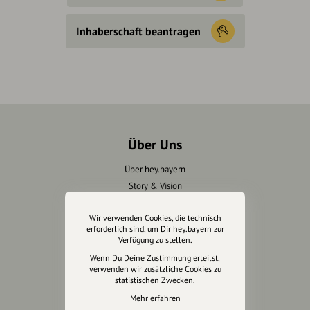
Inhaberschaft beantragen
Über Uns
Über hey.bayern
Story & Vision
Die Köpfe
Wir verwenden Cookies, die technisch
Unterstützer
erforderlich sind, um Dir hey.bayern zur
Verfügung zu stellen.
Servus sagen
Wenn Du Deine Zustimmung erteilst,
verwenden wir zusätzliche Cookies zu
Kontakt
statistischen Zwecken.
Helpdesk / FAQ
Mehr erfahren