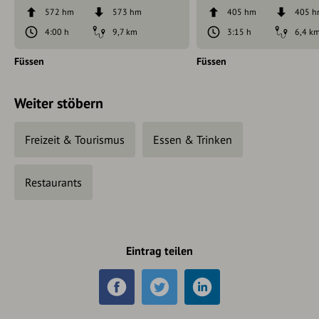
572 hm
573 hm
405 hm
405 
4:00 h
9,7 km
3:15 h
6,4 k
Füssen
Füssen
Weiter stöbern
Freizeit & Tourismus
Essen & Trinken
Restaurants
Eintrag teilen