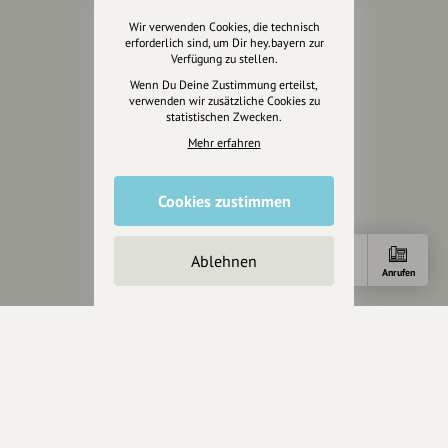
Kontakt
Helpdesk / FAQ
Wir verwenden Cookies, die technisch
erforderlich sind, um Dir hey.bayern zur
Verfügung zu stellen.
Unterstütze uns
Wenn Du Deine Zustimmung erteilst,
verwenden wir zusätzliche Cookies zu
Spenden
statistischen Zwecken.
Partner werden
Mehr erfahren
Crowdfunding
Förderungen
Cookies zustimmen
Werbemöglichkeiten
Rechtliches
Ablehnen
Anfahrt
E-Mail
Anrufen
Impressum
Datenschutz
AGB
Cookies zurücksetzen
Presse