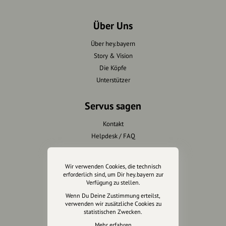
Über Uns
Über hey.bayern
Story & Vision
Die Köpfe
Unterstützer
Servus sagen
Kontakt
Helpdesk / FAQ
Unterstütze uns
Wir verwenden Cookies, die technisch
erforderlich sind, um Dir hey.bayern zur
Spenden
Verfügung zu stellen.
Partner werden
Wenn Du Deine Zustimmung erteilst,
verwenden wir zusätzliche Cookies zu
Crowdfunding
statistischen Zwecken.
Förderungen
Mehr erfahren