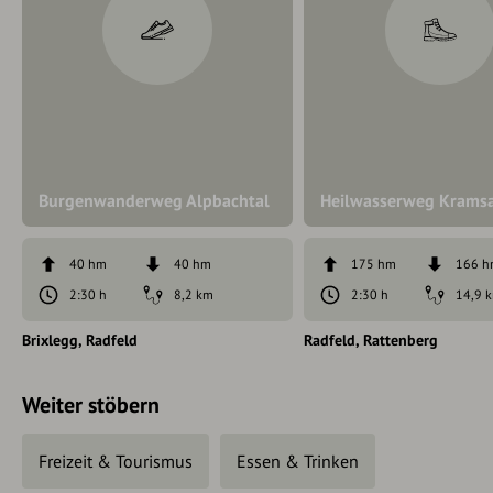
Burgenwanderweg Alpbachtal
Heilwasserweg Krams
40 hm
40 hm
175 hm
166 
2:30 h
8,2 km
2:30 h
14,9 
Brixlegg
Radfeld
Radfeld
Rattenberg
Weiter stöbern
Freizeit & Tourismus
Essen & Trinken