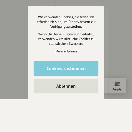
Über Uns
Wir verwenden Cookies, die technisch
Über hey.bayern
erforderlich sind, um Dir hey.bayern zur
Story & Vision
Verfügung zu stellen.
Die Köpfe
Wenn Du Deine Zustimmung erteilst,
verwenden wir zusätzliche Cookies zu
Unterstützer
statistischen Zwecken.
Mehr erfahren
Servus sagen
Kontakt
Cookies zustimmen
Helpdesk / FAQ
Ablehnen
Unterstütze uns
Anfahrt
E-Mail
Anrufen
Spenden
Partner werden
Crowdfunding
Förderungen
Werbemöglichkeiten