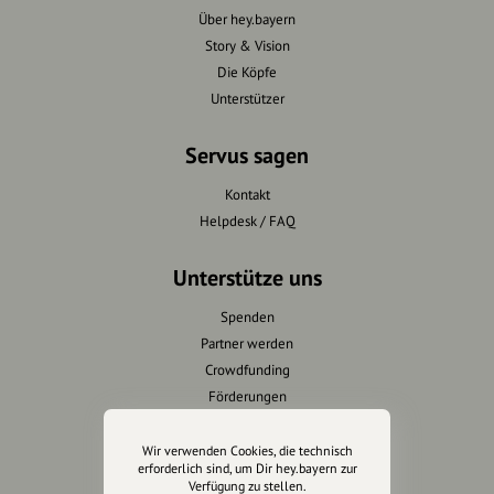
Über hey.bayern
Story & Vision
Die Köpfe
Unterstützer
Servus sagen
Kontakt
Helpdesk / FAQ
Unterstütze uns
Spenden
Partner werden
Crowdfunding
Förderungen
Werbemöglichkeiten
Wir verwenden Cookies, die technisch
erforderlich sind, um Dir hey.bayern zur
Rechtliches
Verfügung zu stellen.