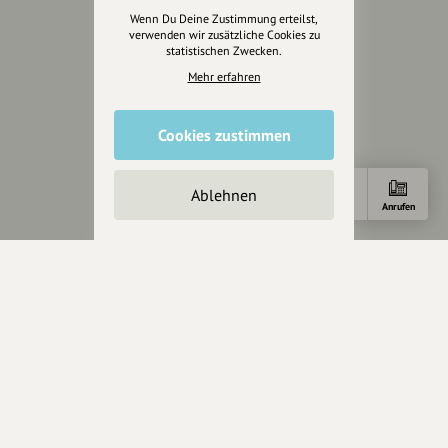
Wenn Du Deine Zustimmung erteilst,
Impressum
verwenden wir zusätzliche Cookies zu
Datenschutz
statistischen Zwecken.
AGB
Mehr erfahren
Cookies zurücksetzen
Cookies zustimmen
Presse
Mediakit
Ablehnen
Presseanfragen
Anfahrt
Anrufen
Presseberichte
Wir unterstützen Euch
Fotografie & mehr
Marketing
Design & Branding
Anakin Design