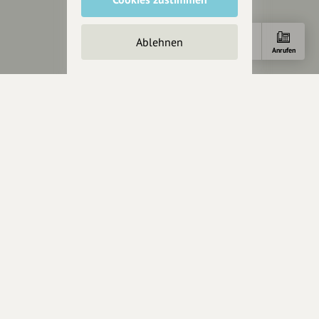
Impressum
Datenschutz
Ablehnen
AGB
Anfahrt
E-Mail
Anrufen
Cookies zurücksetzen
Presse
Mediakit
Presseanfragen
Presseberichte
Wir unterstützen Euch
Fotografie & mehr
Marketing
Design & Branding
Anakin Design