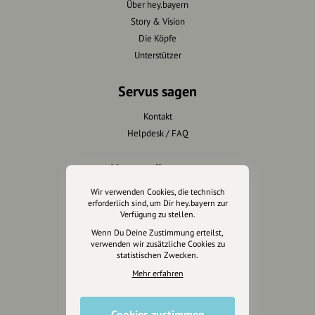
Über hey.bayern
Story & Vision
Die Köpfe
Unterstützer
Servus sagen
Kontakt
Helpdesk / FAQ
Unterstütze uns
Wir verwenden Cookies, die technisch
Spenden
erforderlich sind, um Dir hey.bayern zur
Partner werden
Verfügung zu stellen.
Crowdfunding
Wenn Du Deine Zustimmung erteilst,
verwenden wir zusätzliche Cookies zu
Förderungen
statistischen Zwecken.
Werbemöglichkeiten
Mehr erfahren
Rechtliches
Cookies zustimmen