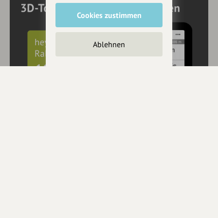
Cookies zustimmen
Ablehnen
10€ Rabatt mit hey.bayern auf Outdooractive
Pro und Pro+ sichern
Jetzt
hier
mehr erfahren oder gleich unseren
Voucher Code
nutzen um 10€ Rabatt zu erhalten (gültig bis 31.12.2021):
HEYOA10V