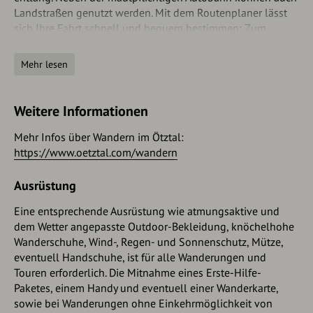
Landstraßen genutzt werden. Mit dem Routenplaner lässt
sich Ihre Fahrt schnell und bequem bestimmen: Zum
Routenplaner: https://www.google.at/maps
Mehr lesen
Parken
Folgende Parkmöglichkeiten stehen zur Verfügung:
Weitere Informationen
Parkplatz Acherkogelbahn – für Gäste der Gondelbahn
Mehr Infos über Wandern im Ötztal:
kostenlos, campieren verboten
https://www.oetztal.com/wandern
Parkplatz Raftingeinstiegsstelle (am Ortsende von Oetz
auf der rechten Seite) - kostenlos, allerdings begrenzte
Ausrüstung
Parkmöglichkeiten, campieren verboten
Zentrumsparkplatz Oetz (gebührenpflichtig)
Eine entsprechende Ausrüstung wie atmungsaktive und
Parken über Nacht während mehrtägigen Touren:
dem Wetter angepasste Outdoor-Bekleidung, knöchelhohe
Zentrumparkplatz Oetz, Das Ticket ist im
Wanderschuhe, Wind-, Regen- und Sonnenschutz, Mütze,
Informationsbüro Oetz erhältlich.
eventuell Handschuhe, ist für alle Wanderungen und
Touren erforderlich. Die Mitnahme eines Erste-Hilfe-
Bei Auffahrt mit der Ochsengartengondelbahn
Paketes, einem Handy und eventuell einer Wanderkarte,
kostenlose Parkplätze in Ochsengarten - campieren
sowie bei Wanderungen ohne Einkehrmöglichkeit von
verboten