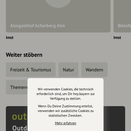
Almgasthof Acherberg Alm
Bielef
Imst
Imst
Weiter stöbern
Freizeit & Tourismus
Natur
Wandern
Themenwege
Wir verwenden Cookies, die technisch
erforderlich sind, um Dir hey.bayern zur
Verfügung zu stellen.
Wenn Du Deine Zustimmung erteilst,
verwenden wir zusätzliche Cookies zu
statistischen Zwecken.
Mehr erfahren