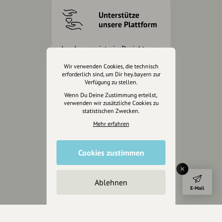
Unterstütze
unsere Plattform
hey.bayern ist ein Projekt von
uns für unsere Region und
Wir verwenden Cookies, die technisch
für alle, die uns besuchen
erforderlich sind, um Dir hey.bayern zur
wollen.
Verfügung zu stellen.
Wenn Du Deine Zustimmung erteilst,
verwenden wir zusätzliche Cookies zu
Inhalte vorschlagen
statistischen Zwecken.
Mehr erfahren
Jetzt unterstützen
Cookies zustimmen
Wir können leider keine
Spendenquittung ausstellen.
Ablehnen
E-Mail