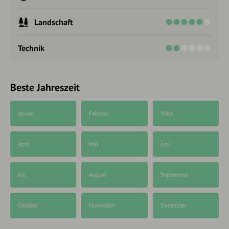
Landschaft
Technik
Beste Jahreszeit
Januar
Februar
März
April
Mai
Juni
Juli
August
September
Oktober
November
Dezember