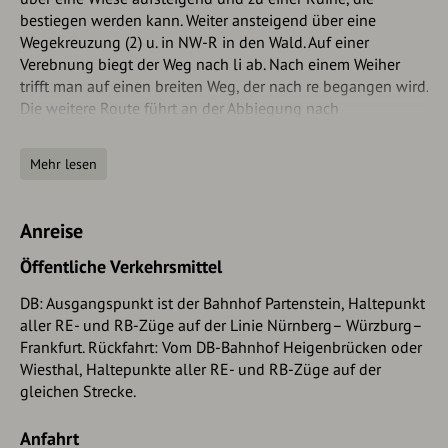
bestiegen werden kann. Weiter ansteigend über eine
Wegekreuzung (2) u. in NW-R in den Wald. Auf einer
Verebnung biegt der Weg nach li ab. Nach einem Weiher
trifft man auf einen breiten Weg, der nach re begangen wird.
Die weitere Route führt an der Abbiegung nach
Framersbach u. an einem Gedenkstein vorbei, dann erreicht
man einen Fahrweg (3). Von diesem biegt man nach li ab u.
Mehr lesen
geht etwa in W-R zu Hl. Kreuzkirche (4). Weiter etwa in SW-
R zunächst durch Wald, dann über eine Rodungsfläche mit
Stromleitung und anschließend Abstieg auf gepflastertem
Anreise
Weg etwa in S-R. Weiter auf einer Straße nach li u. an der
nächsten Wegegabelung re über eine Brücke. Dann auf der
Öffentliche Verkehrsmittel
Brückenstr. bis zu einer Gabelung (5).
DB: Ausgangspunkt ist der Bahnhof Partenstein, Haltepunkt
Wer zum Bhf. Wiesthal möchte, geht hier li weiter mit der
aller RE- und RB-Züge auf der Linie Nürnberg– Würzburg–
Markierung roter Ring und erreicht die Krommenthaler Str.
Frankfurt. Rückfahrt: Vom DB-Bahnhof Heigenbrücken oder
Auf dieser bis zum Haus Nr. 27. Hier re ab u. auf Wiesenweg
Wiesthal, Haltepunkte aller RE- und RB-Züge auf der
durch ein NSG. Nach Querung des Aubaches zu einer
gleichen Strecke.
Straße, über den Lohrbach und auf Treppen zum Bahnhof (2
km, 35 min). Wer nach Heigenbrücken weiter möchte, geht
Anfahrt
mit M Nr. 8 auf der Brückenstr. nach re über die Hauptstr. u.