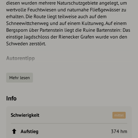
diesen wurden mehrere Naturschutzgebiete angelegt, um
wertvolle Feuchtwiesen und naturnahe Fließgewässer zu
erhalten. Die Route liegt teilweise auch auf dem
Schneewittchenweg und auf einem Kulturweg. Auf einem
Bergsporn über Partenstein liegt die Ruine Bartenstein: Das
einstige Jagdschloss der Rienecker Grafen wurde von den
Schweden zerstört.
Autorentipp
Interessantes am Wegesrand:
Mehr lesen
Burgruine Bartenstein: spätgot. Vierflügelanlage,
Volkskundliche Sammlung, Heilig Kreuzkirche (heutiger
Bau 17. Jh.)
Info
Wiesthal: Kirche St. Andreas (um 1600), Bildstock „Beim
Heiligen“,
Schwierigkeit
mittel
Heigenbrücken: Gewässerlehrpfad u. Mineralienmuseum
Aufstieg
374 hm