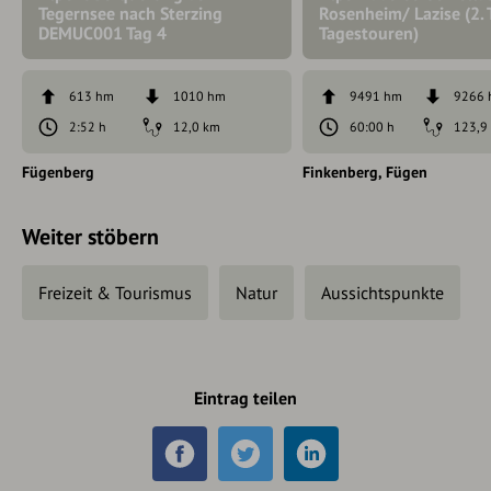
Tegernsee nach Sterzing
Rosenheim/ Lazise (2. T
DEMUC001 Tag 4
Tagestouren)
613 hm
1010 hm
9491 hm
9266
2:52 h
12,0 km
60:00 h
123,9
Fügenberg
Finkenberg
Fügen
Weiter stöbern
Freizeit & Tourismus
Natur
Aussichtspunkte
Eintrag teilen