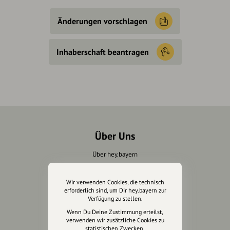
Änderungen vorschlagen
Inhaberschaft beantragen
Über Uns
Über hey.bayern
Story & Vision
Die Köpfe
Wir verwenden Cookies, die technisch
erforderlich sind, um Dir hey.bayern zur
Unterstützer
Verfügung zu stellen.
Wenn Du Deine Zustimmung erteilst,
Servus sagen
verwenden wir zusätzliche Cookies zu
statistischen Zwecken.