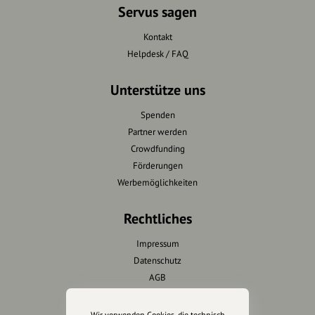
Servus sagen
Kontakt
Helpdesk / FAQ
Unterstütze uns
Spenden
Partner werden
Crowdfunding
Förderungen
Werbemöglichkeiten
Rechtliches
Impressum
Datenschutz
AGB
Cookies zurücksetzen
Wir verwenden Cookies, die technisch