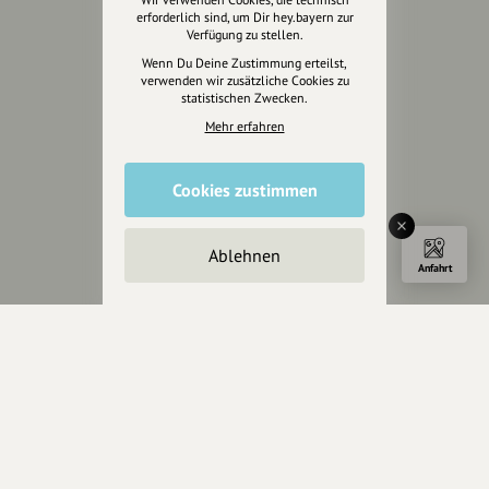
erforderlich sind, um Dir hey.bayern zur
Presse
Verfügung zu stellen.
Mediakit
Wenn Du Deine Zustimmung erteilst,
verwenden wir zusätzliche Cookies zu
Presseanfragen
statistischen Zwecken.
Presseberichte
Mehr erfahren
Wir unterstützen Euch
Cookies zustimmen
Fotografie & mehr
Marketing
Ablehnen
Design & Branding
Anfahrt
Anakin Design
Unterstütze
unsere Plattform
hey.bayern ist ein Projekt von
uns für unsere Region und