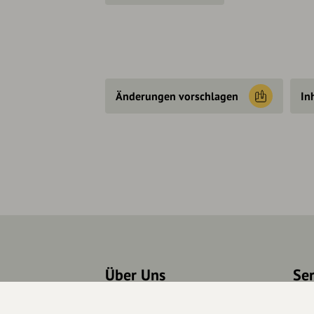
Änderungen vorschlagen
In
Über Uns
Se
Über hey.bayern
Kon