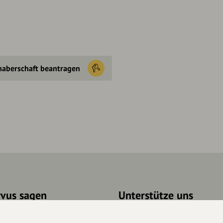
haberschaft beantragen
rvus sagen
Unterstütze uns
takt
Spenden