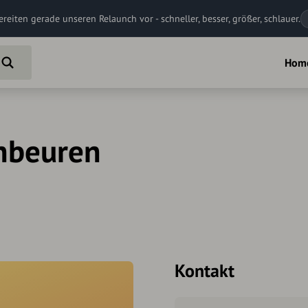
ereiten gerade unseren Relaunch vor - schneller, besser, größer, schlauer.
Hom
nbeuren
Kontakt