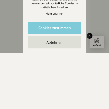
Partner werden
verwenden wir zusätzliche Cookies zu
statistischen Zwecken.
Crowdfunding
Mehr erfahren
Förderungen
Werbemöglichkeiten
Cookies zustimmen
Rechtliches
Ablehnen
Impressum
Anfahrt
Datenschutz
AGB
Cookies zurücksetzen
Presse
Mediakit
Presseanfragen
Presseberichte
Wir unterstützen Euch