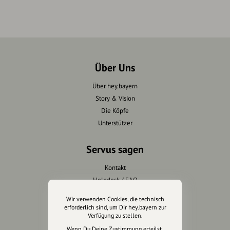
Über Uns
Über hey.bayern
Story & Vision
Die Köpfe
Unterstützer
Servus sagen
Kontakt
Helpdesk / FAQ
Wir verwenden Cookies, die technisch
Unterstütze uns
erforderlich sind, um Dir hey.bayern zur
Verfügung zu stellen.
Spenden
Wenn Du Deine Zustimmung erteilst,