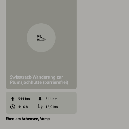
Swisstrack-Wanderung zur
Plumsjochhütte (barrierefrei)
544 hm
544 hm
4:16 h
15,0 km
Eben am Achensee
Vomp