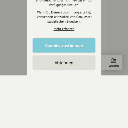
erforderlich sind, um Dir hey.bayern zur
Die Köpfe
Verfügung zu stellen.
Unterstützer
Wenn Du Deine Zustimmung erteilst,
verwenden wir zusätzliche Cookies zu
statistischen Zwecken.
Servus sagen
Mehr erfahren
Kontakt
Helpdesk / FAQ
Cookies zustimmen
Unterstütze uns
Ablehnen
Spenden
Anfahrt
E-Mail
Anrufen
Partner werden
Crowdfunding
Förderungen
Werbemöglichkeiten
Rechtliches
Impressum
Datenschutz