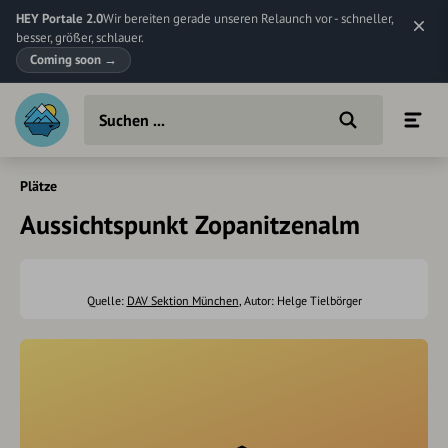
HEY Portale 2.0
Wir bereiten gerade unseren Relaunch vor - schneller,
besser, größer, schlauer.
Coming soon
→
Plätze
Aussichtspunkt Zopanitzenalm
Quelle:
DAV Sektion München
, Autor: Helge Tielbörger