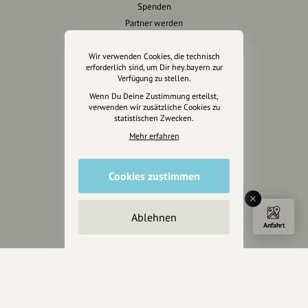
Spenden
Partner werden
Crowdfunding
Förderungen
Wir verwenden Cookies, die technisch
erforderlich sind, um Dir hey.bayern zur
Werbemöglichkeiten
Verfügung zu stellen.
Wenn Du Deine Zustimmung erteilst,
Rechtliches
verwenden wir zusätzliche Cookies zu
statistischen Zwecken.
Impressum
Mehr erfahren
Datenschutz
AGB
Cookies zustimmen
Cookies zurücksetzen
Presse
Ablehnen
Anfahrt
Mediakit
Presseanfragen
Presseberichte