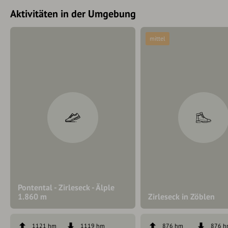
Aktivitäten in der Umgebung
mittel
Pontental - Zirleseck - Älple
1.860 m
Zirleseck in Zöblen
1121 hm
1119 hm
876 hm
876 