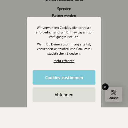
Spenden
Partner werden
Crowdfunding
Wir verwenden Cookies, die technisch
Förderungen
erforderlich sind, um Dir hey.bayern zur
Werbemöglichkeiten
Verfügung zu stellen.
Wenn Du Deine Zustimmung erteilst,
verwenden wir zusätzliche Cookies zu
Rechtliches
statistischen Zwecken.
Mehr erfahren
Impressum
Datenschutz
AGB
Cookies zustimmen
Cookies zurücksetzen
Ablehnen
Presse
Anfahrt
Mediakit
Presseanfragen
Presseberichte