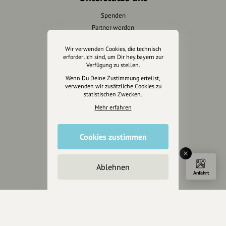
Spenden
Partner werden
Crowdfunding
Wir verwenden Cookies, die technisch
Förderungen
erforderlich sind, um Dir hey.bayern zur
Werbemöglichkeiten
Verfügung zu stellen.
Wenn Du Deine Zustimmung erteilst,
verwenden wir zusätzliche Cookies zu
Rechtliches
statistischen Zwecken.
Mehr erfahren
Impressum
Datenschutz
AGB
Cookies zustimmen
Cookies zurücksetzen
Ablehnen
Presse
Anfahrt
Mediakit
Presseanfragen
Presseberichte