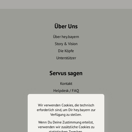
Über Uns
Über hey.bayern
Story & Vision
Die Köpfe
Unterstützer
Servus sagen
Kontakt
Helpdesk / FAQ
Unterstütze uns
Wir verwenden Cookies, die technisch
erforderlich sind, um Dir hey.bayern zur
Verfügung zu stellen.
Spenden
Wenn Du Deine Zustimmung erteilst,
Partner werden
verwenden wir zusätzliche Cookies zu
Crowdfunding
statistischen Zwecken.