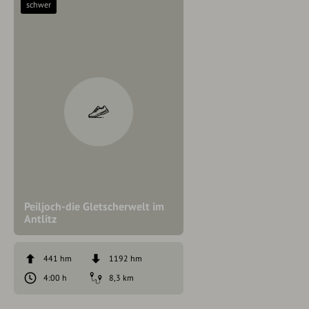
schwer
Peiljoch-die Gletscherwelt im
Antlitz
441 hm
1192 hm
4:00 h
8,3 km