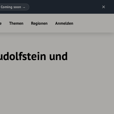
Coming soon
→
e
Themen
Regionen
Anmelden
udolfstein und