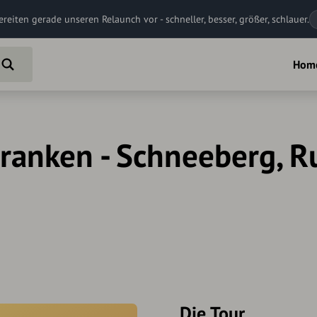
ereiten gerade unseren Relaunch vor - schneller, besser, größer, schlauer.
Hom
ranken - Schneeberg, R
Die Tour